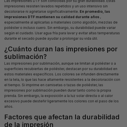
Las impresiones DTF son conocidas por su gran durabilidad. Estas
impresiones resisten lavados repetidos y un uso intensivo sin
decolorarse ni agrietarse significativamente.
En promedio, las
impresiones DTF mantienen su calidad durante años
,
especialmente al aplicarlas a materiales como algodón, mezclas de
poliéster o incluso cuero. Sin embargo, su durabilidad puede variar
según el cuidado. Usar agua fría para lavar y evitar altas temperaturas
durante el secado puede ayudar a prolongar su vida útil.
¿Cuánto duran las impresiones por
sublimación?
Las impresiones por sublimación, aunque se limitan al poliéster o a
superficies recubiertas de poliéster, destacan por su durabilidad en
estos materiales específicos. Los colores se infunden directamente
en la tela, lo que las hace altamente resistentes a la decoloración con
el tiempo. Si imprime en camisetas o tazas de poliéster, las
impresiones por sublimación pueden durar tanto como la propia
prenda. Sin embargo, la exposición a la luz solar directa o al calor
excesivo puede desteñir ligeramente los colores con el paso de los
años.
Factores que afectan la durabilidad
de la impresión